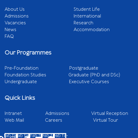
About Us
Student Life
Admissions
International
Vacancies
Research
News
Accommodation
FAQ
Our Programmes
Pre-Foundation
Postgraduate
Foundation Studies
Graduate (PhD and DSc)
Undergraduate
Executive Courses
Quick Links
Intranet
Admissions
Virtual Reception
Web Mail
Careers
Virtual Tour
fab fa-
fab fa-
fab fa-
fab fa-
fab fa-